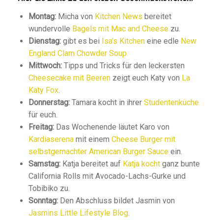
Montag:
Micha von
Kitchen News
bereitet
wundervolle
Bagels mit Mac and Cheese
zu.
Dienstag:
gibt es bei
Isa’s Kitchen
eine edle
New
England Clam Chowder Soup.
Mittwoch:
Tipps und Tricks für den leckersten
Cheesecake mit Beeren
zeigt euch Katy von
La
Katy Fox
.
Donnerstag:
Tamara kocht in ihrer
Studentenküche
für euch.
Freitag:
Das Wochenende läutet Karo von
Kardiaserena
mit einem
Cheese Burger mit
selbstgemachter American Burger Sauce
ein.
Samstag:
Katja bereitet auf
Katja kocht
ganz bunte
California Rolls mit Avocado-Lachs-Gurke und
Tobibiko zu.
Sonntag:
Den Abschluss bildet Jasmin von
Jasmins Little Lifestyle Blog
.