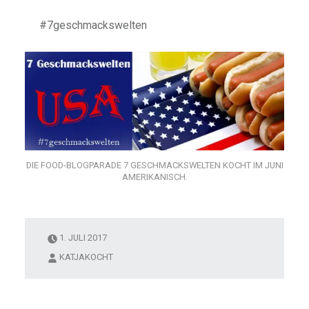
#7geschmackswelten
DIE FOOD-BLOGPARADE 7 GESCHMACKSWELTEN KOCHT IM JUNI
AMERIKANISCH.
1. JULI 2017
STE,
M
KATJAKOCHT