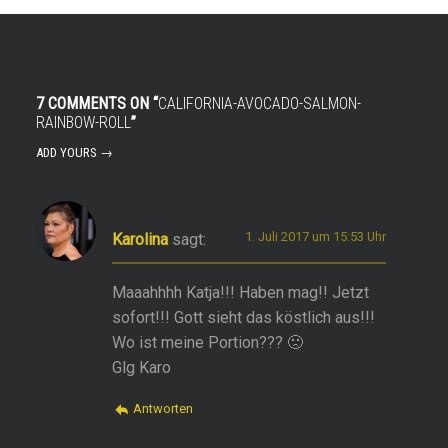
7 COMMENTS ON “
CALIFORNIA-AVOCADO-SALMON-
RAINBOW-ROLL
”
ADD YOURS →
1. Juli 2017 um 15:53 Uhr
Karolina
sagt:
Maaahhhh Katja!!! Haben mag!! Jetzt
sofort!!! Gott sieht das köstlich aus!!!
Wo ist meine Portion??? 🙁
Glg Karo
Antworten