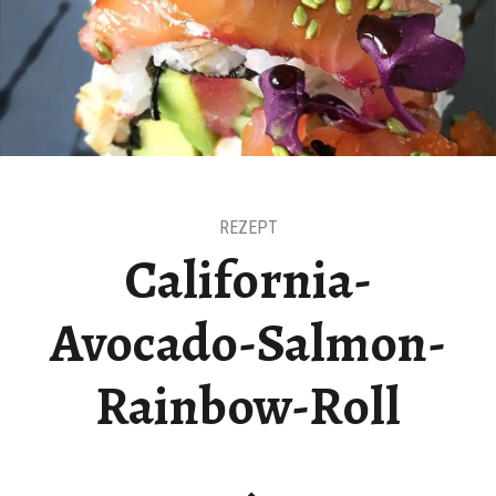
t auf Bloglovin
REZEPT
California-
Avocado-Salmon-
Rainbow-Roll