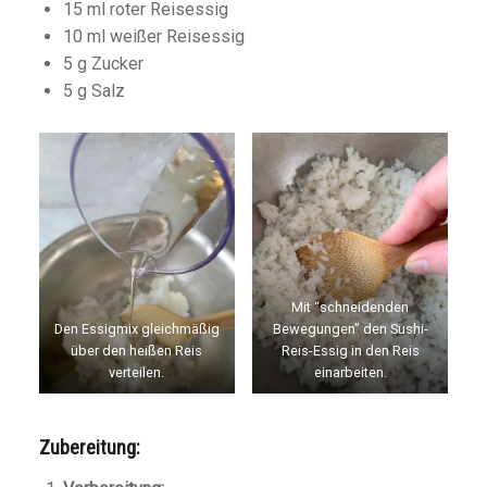
15 ml roter Reisessig
10 ml weißer Reisessig
5 g Zucker
5 g Salz
Mit “schneidenden
Den Essigmix gleichmäßig
Bewegungen” den Sushi-
über den heißen Reis
Reis-Essig in den Reis
verteilen.
einarbeiten.
Zubereitung: