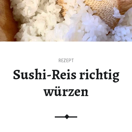
t auf Bloglovin
REZEPT
Sushi-Reis richtig
würzen