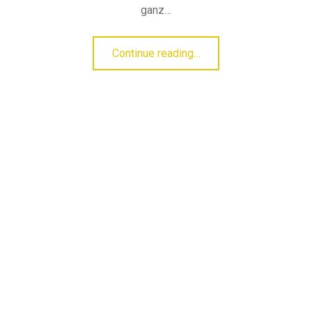
ganz…
“17-mal Eis zum Mittag”
Continue reading
…