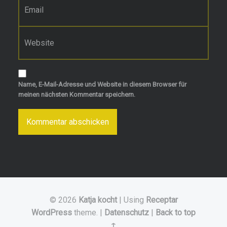
*
Website
Name, E-Mail-Adresse und Website in diesem Browser für
meinen nächsten Kommentar speichern.
© 2026
Katja kocht
|
Using
Receptar
WordPress
theme.
|
Datenschutz
|
Back to top
↑