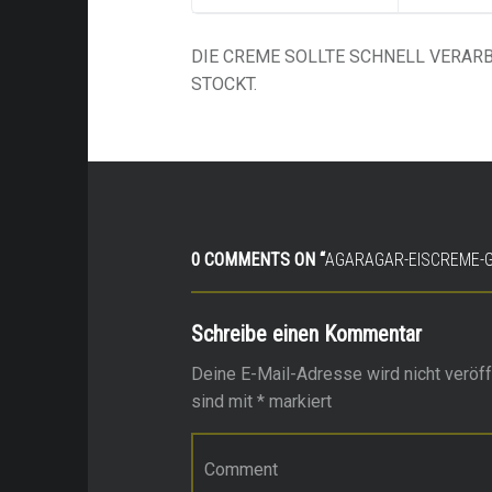
DIE CREME SOLLTE SCHNELL VERARB
STOCKT.
0 COMMENTS ON “
AGARAGAR-EISCREME-
Schreibe einen Kommentar
Deine E-Mail-Adresse wird nicht veröffe
sind mit
*
markiert
Kommentar
*