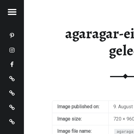
Menu
KOCHT
agaragar-e
Katja kocht auf Pinterest
Katja kocht auf Instagram
gele
Katja kocht auf Facebook
Impressum
Datenschutz
Startseite
Image published on:
9. August
Katja kocht auf Bloglovin
Image size:
720 × 96
Image file name:
agaraga