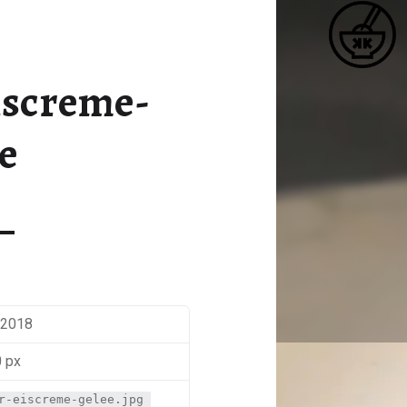
K
AGARAGAR-EISCREME-GELEE – KATJA KOCHT
Matcha / Miso / Seetang
iscreme-
e
 2018
0 px
r-eiscreme-gelee.jpg