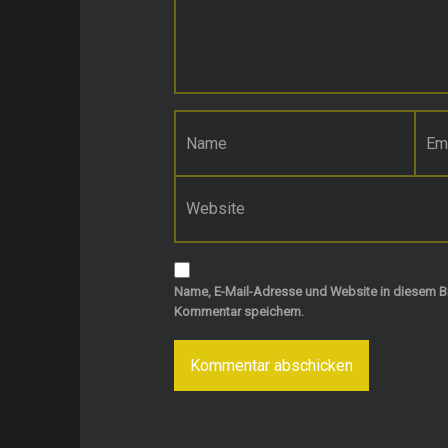
Name
*
E-Mail-Adresse
*
Website
Name, E-Mail-Adresse und Website in diesem B
Kommentar speichern.