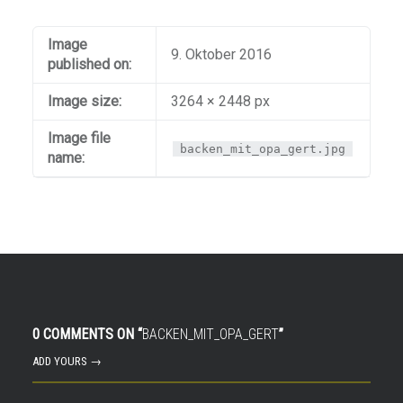
Image
9. Oktober 2016
published on:
Image size:
3264 × 2448 px
Image file
backen_mit_opa_gert.jpg
name:
0 COMMENTS ON “
BACKEN_MIT_OPA_GERT
”
ADD YOURS →