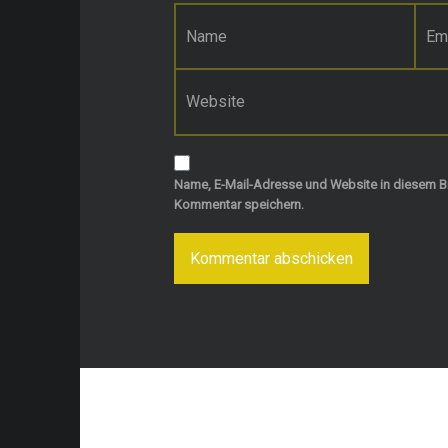
Name
*
E-Mail-Adresse
*
Website
Name, E-Mail-Adresse und Website in diesem B
Kommentar speichern.