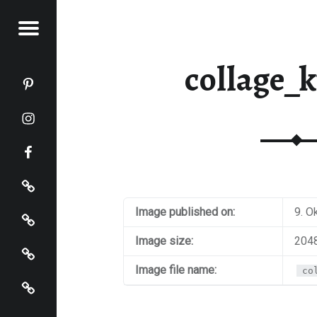
Menu
KOCHT
collage_
Katja kocht auf Pinterest
Katja kocht auf Instagram
Katja kocht auf Facebook
Impressum
Datenschutz
Image published on:
9. O
Startseite
Image size:
2048
Image file name:
co
Katja kocht auf Bloglovin