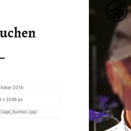
K
COLLAGE_KUCHEN – KATJA KOCHT
Matcha / Miso / Seetang
kuchen
ktober 2016
 × 2048 px
llage_kuchen.jpg