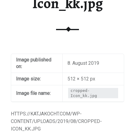
Icon_kk.jpg
Image published
8. August 2019
on:
Image size:
512 × 512 px
cropped-
Image file name:
Icon_kk.jpg
HTTPS://KATJAKOCHT.COM/WP-
CONTENT/UPLOADS/2019/08/CROPPED-
ICON_KK.JPG