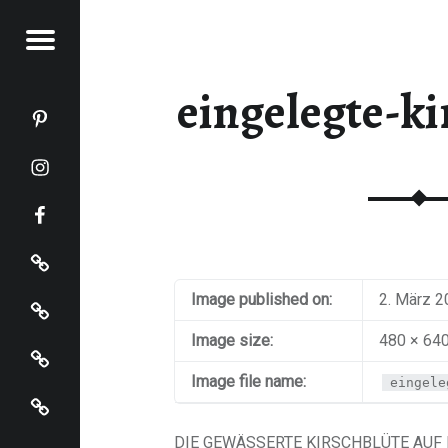
Menu
KOCHT
eingelegte-ki
Katja kocht auf Pinterest
Katja kocht auf Instagram
Katja kocht auf Facebook
Impressum
Datenschutz
Image published on:
2. März 
Startseite
Image size:
480 × 64
Image file name:
eingele
Katja kocht auf Bloglovin
DIE GEWÄSSERTE KIRSCHBLÜTE AUF