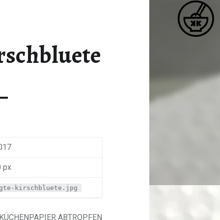
K
EINGELEGTE-KIRSCHBLUETE – KATJA KOCHT
Matcha / Miso / Seetang
rschbluete
2017
0 px
gte-kirschbluete.jpg
 KÜCHENPAPIER ABTROPFEN