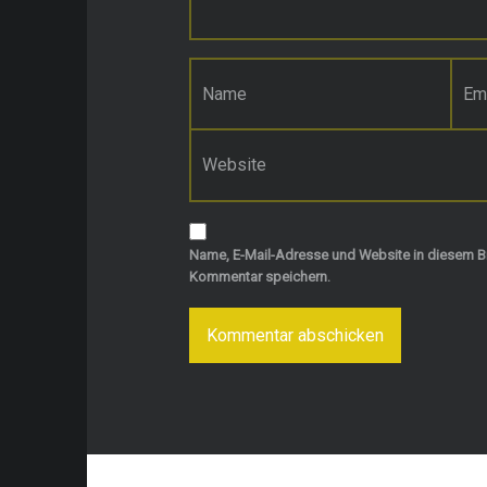
Name
*
E-Mail-Adresse
*
Website
Name, E-Mail-Adresse und Website in diesem B
Kommentar speichern.