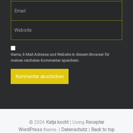
E-Mail-Adresse
*
Website
Name, E-Mail-Adresse und Website in diesem Browser für
meinen nächsten Kommentar speichern.
© 2026
Katja kocht
|
Using
Receptar
WordPress
theme.
|
Datenschutz
|
Back to top