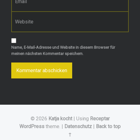
Website
Name, E-Mail-Adresse und Website in diesem Browser für
meinen nächsten Kommentar speichern.
© 2026
Katja kocht
|
Using
Receptar
WordPress
theme.
|
Datenschutz
|
Back to top
↑