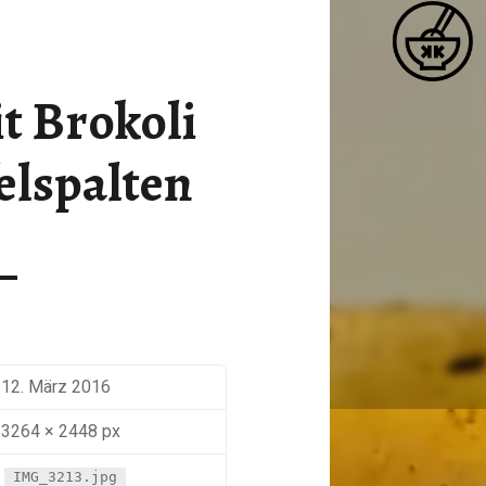
K
FISCHFILET MIT BROKOLI UND KARTOFFELSPALTEN – KATJA KOCHT
Matcha / Miso / Seetang
it Brokoli
elspalten
12. März 2016
3264 × 2448 px
IMG_3213.jpg