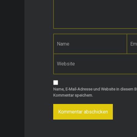
Name
*
E-Mail-Adresse
*
Website
Name, E-Mail-Adresse und Website in diesem B
Kommentar speichern.