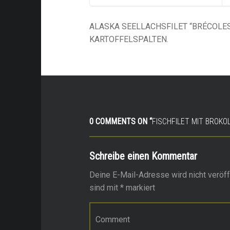
ALASKA SEELLACHSFILET “BRÉCOLES
KARTOFFELSPALTEN.
0 COMMENTS ON “
FISCHFILET MIT BROKO
Schreibe einen Kommentar
Deine E-Mail-Adresse wird nicht veröffe
sind mit
*
markiert
Kommentar
*