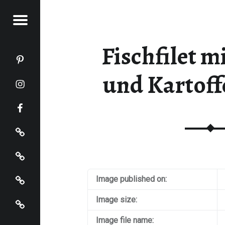
Menu
KOCHT
Fischfilet m
Katja kocht auf Pinterest
Katja kocht auf Instagram
und Kartoff
Katja kocht auf Facebook
Impressum
Datenschutz
Startseite
Image published on:
Katja kocht auf Bloglovin
Image size:
Image file name: