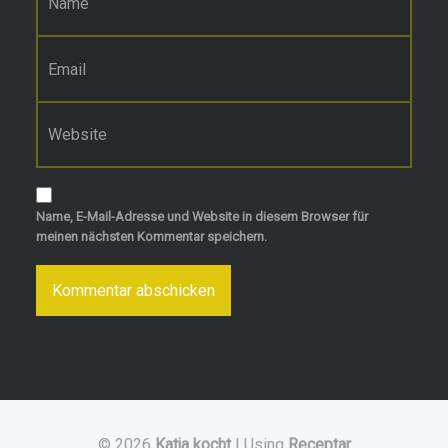
E-Mail-Adresse
*
Website
Name, E-Mail-Adresse und Website in diesem Browser für
meinen nächsten Kommentar speichern.
© 2026
Katja kocht
|
Using
Receptar