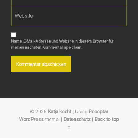
Website
Name, E-Mail-Adresse und Website in diesem Browser für
meinen nächsten Kommentar speichern.
© 2026
Katja kocht
|
Using
Receptar
WordPress
theme.
|
Datenschutz
|
Back to top
↑