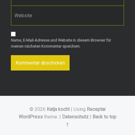
Website
Name, E-Mail-Adresse und Website in diesem Browser für
meinen nächsten Kommentar speichern.
© 2026
Katja kocht
|
Using
Receptar
WordPress
theme.
|
Datenschutz
|
Back to top
↑