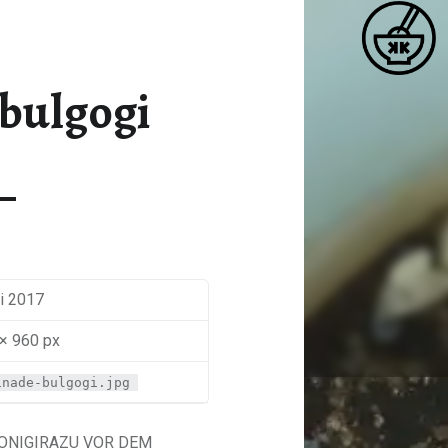
K
MARINADE-BULGOGI – KATJA KOCHT
Matcha / Miso / Seetang
bulgogi
ni 2017
× 960 px
inade-bulgogi.jpg
-ONIGIRAZU VOR DEM