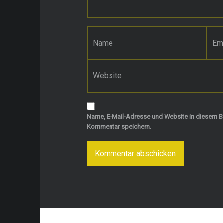
Name
*
E-Mail-Adresse
*
Website
Name, E-Mail-Adresse und Website in diesem B
Kommentar speichern.