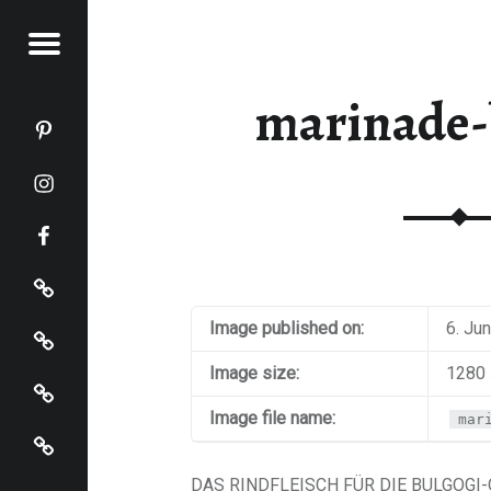
Menu
KOCHT
marinade-
Katja kocht auf Pinterest
Katja kocht auf Instagram
Katja kocht auf Facebook
Impressum
Datenschutz
Image published on:
6. Ju
Startseite
Image size:
1280 
Image file name:
mar
Katja kocht auf Bloglovin
DAS RINDFLEISCH FÜR DIE BULGOGI