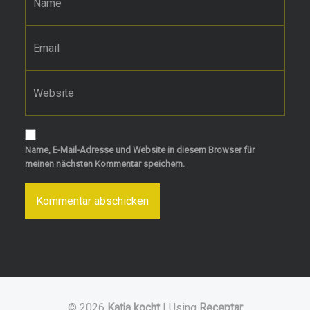
E-Mail-Adresse
*
Website
Name, E-Mail-Adresse und Website in diesem Browser für
meinen nächsten Kommentar speichern.
© 2026
Katja kocht
|
Using
Receptar