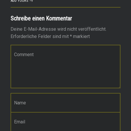
ADD YOURS →
Schreibe einen Kommentar
Deine E-Mail-Adresse wird nicht veröffentlicht.
Erforderliche Felder sind mit
*
markiert
Kommentar
*
Name
*
E-Mail-Adresse
*