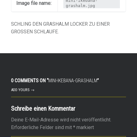
mini-ikebana-
Image file name:
grashalm.jpg
SCHLING DEN GRASHALM LOCKER ZU EINER
GROSSEN SCHLAUFE.
0 COMMENTS ON “
MINI-IKEBANA-GRASHALM
”
ADD YOURS →
Schreibe einen Kommentar
Deine E-Mail-Adresse wird nicht veröffentlicht.
Erforderliche Felder sind mit
*
markiert