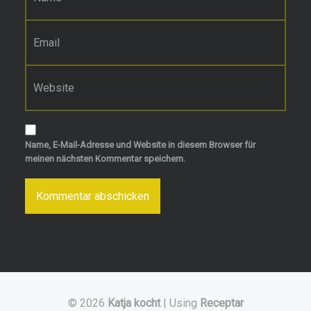
E-Mail-Adresse
*
Website
Name, E-Mail-Adresse und Website in diesem Browser für
meinen nächsten Kommentar speichern.
© 2026
Katja kocht
|
Using
Receptar