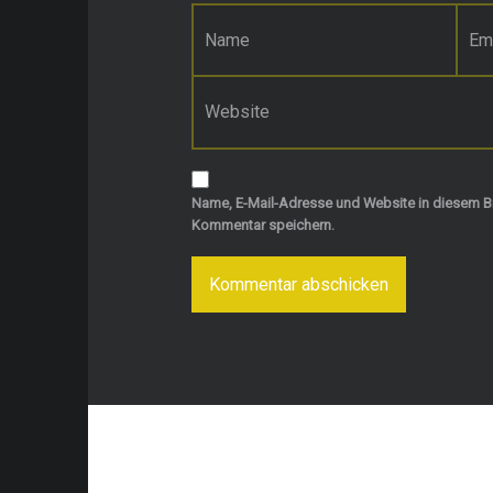
Name
*
E-Mail-Adresse
*
Website
Name, E-Mail-Adresse und Website in diesem B
Kommentar speichern.