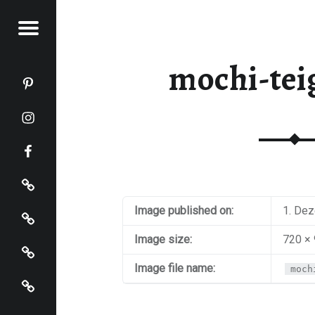
Menu
KOCHT
mochi-teig
Katja kocht auf Pinterest
Katja kocht auf Instagram
Katja kocht auf Facebook
Impressum
Datenschutz
Image published on:
1. De
Startseite
Image size:
720 ×
Image file name:
moch
Katja kocht auf Bloglovin