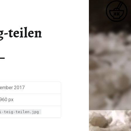
K
MOCHI-TEIG-TEILEN – KATJA KOCHT
Matcha / Miso / Seetang
-teilen
zember 2017
 960 px
i-teig-teilen.jpg