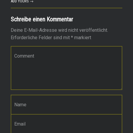
ADD YOURS →
Schreibe einen Kommentar
Deine E-Mail-Adresse wird nicht veröffentlicht.
Erforderliche Felder sind mit
*
markiert
Kommentar
*
Name
*
E-Mail-Adresse
*