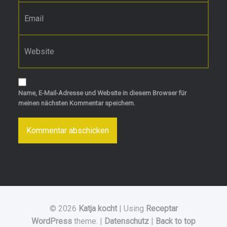
E-Mail-Adresse
*
Website
Name, E-Mail-Adresse und Website in diesem Browser für
meinen nächsten Kommentar speichern.
© 2026
Katja kocht
|
Using
Receptar
WordPress
theme.
|
Datenschutz
|
Back to top