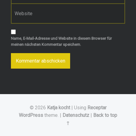
Website
Name, E-Mail-Adresse und Website in diesem Browser für
meinen nächsten Kommentar speichern.
© 2026
Katja kocht
|
Using
Receptar
WordPress
theme.
|
Datenschutz
|
Back to top
↑