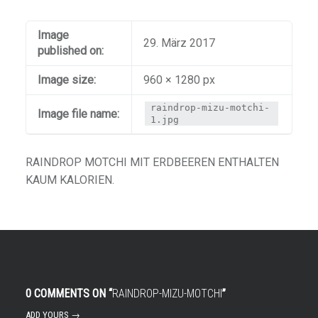
Image
29. März 2017
published on:
Image size:
960 × 1280 px
raindrop-mizu-motchi-
Image file name:
1.jpg
RAINDROP MOTCHI MIT ERDBEEREN ENTHALTEN
KAUM KALORIEN.
0 COMMENTS ON “
RAINDROP-MIZU-MOTCHI
”
ADD YOURS →