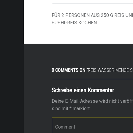
FÜR 2 PERSONEN AUS 250 G REIS U
SUSHI-REIS KOCHEN.
0 COMMENTS ON “
REIS-WASSER-MENGE-S
Schreibe einen Kommentar
Deine E-Mail-Adresse wird nicht veröffe
sind mit
*
markiert
Kommentar
*