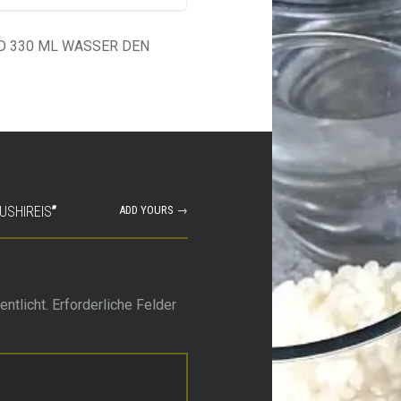
ND 330 ML WASSER DEN
USHIREIS
”
ADD YOURS →
ntlicht.
Erforderliche Felder