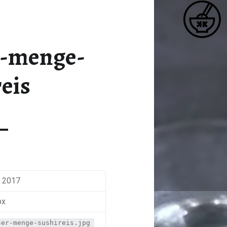
K
REIS-WASSER-MENGE-SUSHIREIS – KATJA KOCHT
Matcha / Miso / Seetang
r-menge-
eis
r 2017
px
ser-menge-sushireis.jpg