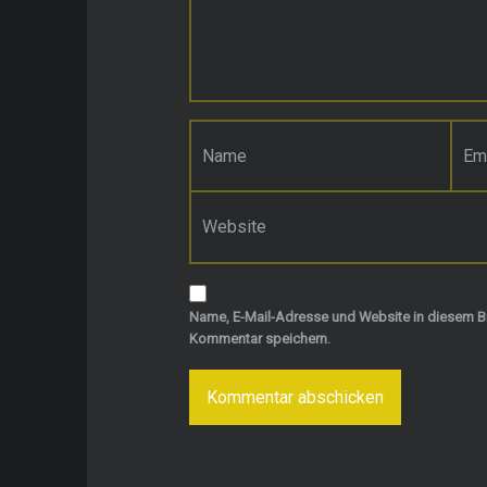
Name
*
E-Mail-Adresse
*
Website
Name, E-Mail-Adresse und Website in diesem B
Kommentar speichern.