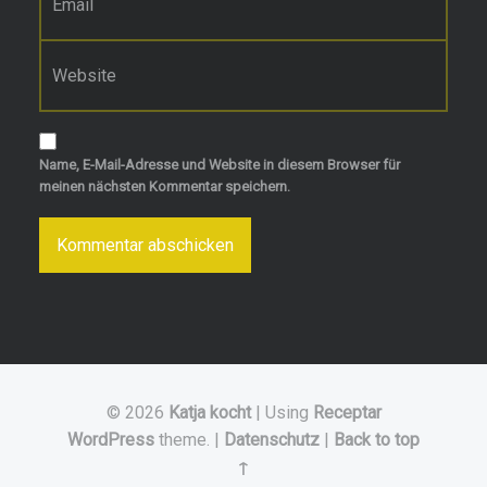
Website
Name, E-Mail-Adresse und Website in diesem Browser für
meinen nächsten Kommentar speichern.
© 2026
Katja kocht
|
Using
Receptar
WordPress
theme.
|
Datenschutz
|
Back to top
↑