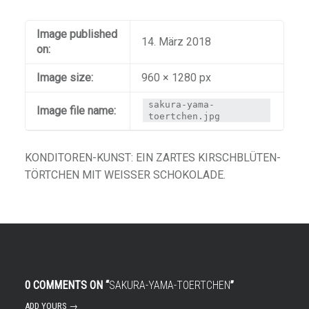
Image published
14. März 2018
on:
Image size:
960 × 1280 px
sakura-yama-
Image file name:
toertchen.jpg
KONDITOREN-KUNST: EIN ZARTES KIRSCHBLÜTEN-
TÖRTCHEN MIT WEISSER SCHOKOLADE.
0 COMMENTS ON “
SAKURA-YAMA-TOERTCHEN
”
ADD YOURS →