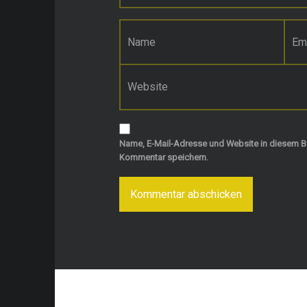
Name
*
E-Mail-Adresse
*
Website
Name, E-Mail-Adresse und Website in diesem B
Kommentar speichern.