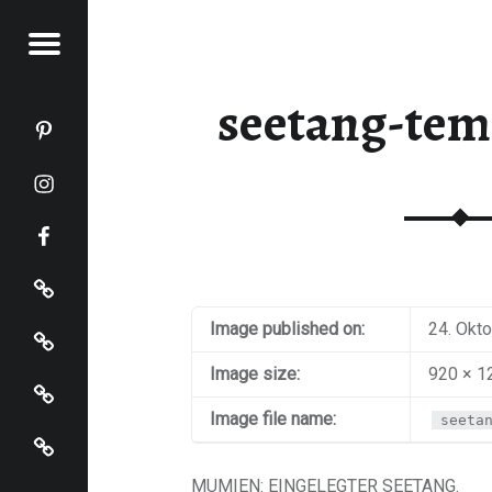
Menu
KOCHT
seetang-tem
Katja kocht auf Pinterest
Katja kocht auf Instagram
Katja kocht auf Facebook
Impressum
Datenschutz
Image published on:
24. Okt
Startseite
Image size:
920 × 1
Image file name:
seeta
Katja kocht auf Bloglovin
MUMIEN: EINGELEGTER SEETANG.