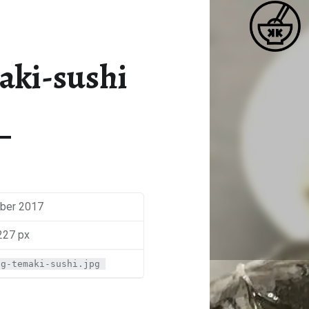
K
SEETANG-TEMAKI-SUSHI – KATJA KOCHT
Matcha / Miso / Seetang
aki-sushi
ober 2017
227 px
ng-temaki-sushi.jpg