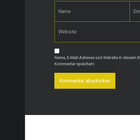
Name
*
E-Mail-Adresse
*
Website
Name, E-Mail-Adresse und Website in diesem B
Kommentar speichern.