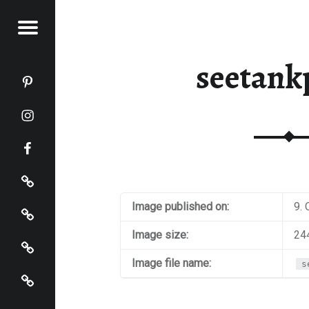
Menu
KOCHT
seetank
Katja kocht auf Pinterest
Katja kocht auf Instagram
Katja kocht auf Facebook
Impressum
Datenschutz
Image published on:
9.
Startseite
Image size:
24
Image file name:
s
Katja kocht auf Bloglovin