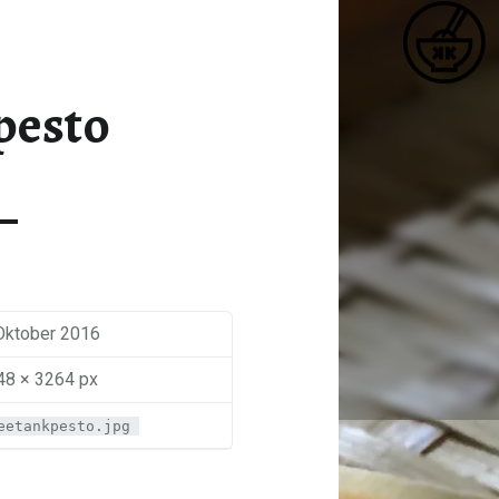
K
SEETANKPESTO – KATJA KOCHT
Matcha / Miso / Seetang
pesto
 Oktober 2016
48 × 3264 px
eetankpesto.jpg