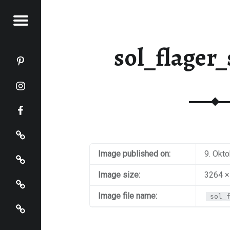
Menu
KOCHT
sol_flager
Katja kocht auf Pinterest
Katja kocht auf Instagram
Katja kocht auf Facebook
Impressum
Datenschutz
Image published on:
9. Okt
Startseite
Image size:
3264 ×
Image file name:
sol_
Katja kocht auf Bloglovin