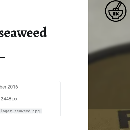
K
SOL_FLAGER_SEAWEED – KATJA KOCHT
Matcha / Miso / Seetang
_seaweed
ober 2016
 2448 px
flager_seaweed.jpg