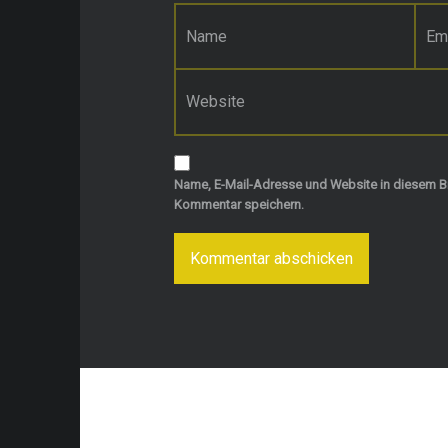
Name
*
E-Mail-Adresse
*
Website
Name, E-Mail-Adresse und Website in diesem B
Kommentar speichern.