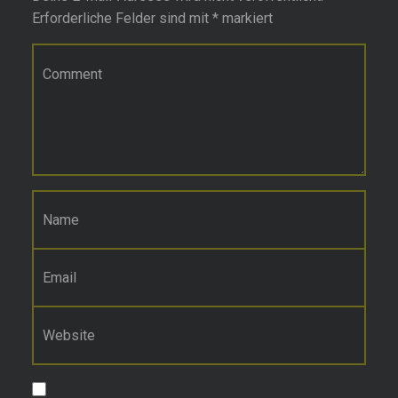
Erforderliche Felder sind mit
*
markiert
Kommentar
*
Name
*
E-Mail-Adresse
*
Website