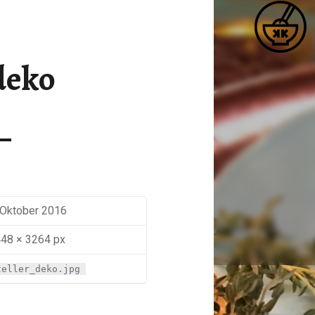
K
TELLER_DEKO – KATJA KOCHT
Matcha / Miso / Seetang
deko
 Oktober 2016
48 × 3264 px
teller_deko.jpg