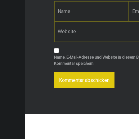
Name
*
E-Mail-Adresse
*
Website
Name, E-Mail-Adresse und Website in diesem B
Kommentar speichern.