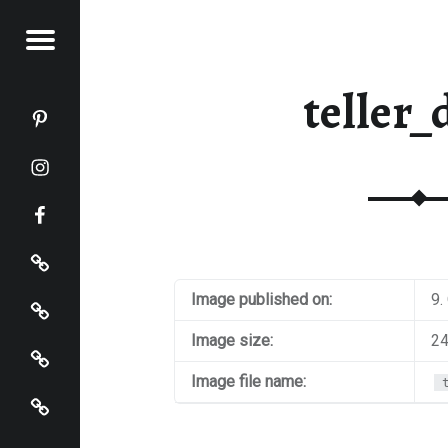
Menu
KOCHT
teller_
Katja kocht auf Pinterest
Katja kocht auf Instagram
Katja kocht auf Facebook
Impressum
Datenschutz
Image published on:
9.
Startseite
Image size:
24
Image file name:
Katja kocht auf Bloglovin