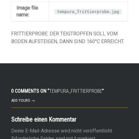
Image file
tempura_frittierprobe.jpg
name:
FRITTIERPROBE: DER TEIGTROPFEN SOLL VOM
BODEN AUFSTEIGEN, DANN SIND 160°C ERREICHT.
0 COMMENTS ON “
TEMPURA_FRITTIERPROBE
”
ADD YOURS →
Schreibe einen Kommentar
Deine E-Mail-Adresse wird nicht veröffentlicht.
Erforderliche Felder sind mit
*
markiert