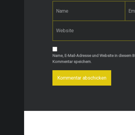
Name
*
E-Mail-Adresse
*
Website
Name, E-Mail-Adresse und Website in diesem B
Kommentar speichern.