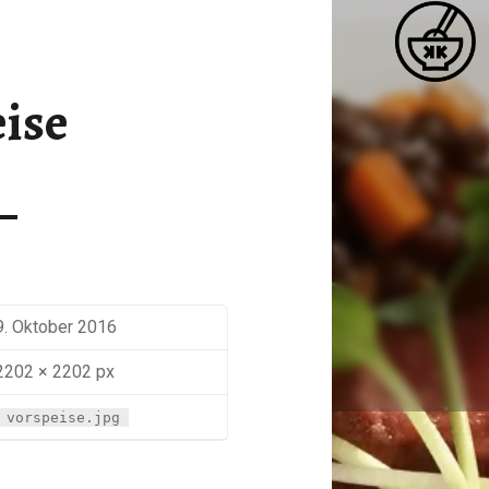
K
VORSPEISE – KATJA KOCHT
Matcha / Miso / Seetang
ise
9. Oktober 2016
2202 × 2202 px
vorspeise.jpg