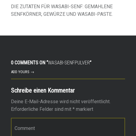
DIE ZUTATEN FÜR WASABI-SENF: GEMAHLENE
SENFKÖRNER, GEWÜRZE UND WASABI-PASTE.
0 COMMENTS ON “
WASABI-SENFPULVER
”
ADD YOURS →
Schreibe einen Kommentar
Deine E-Mail-Adresse wird nicht veröffentlicht.
Erforderliche Felder sind mit
*
markiert
Kommentar
*