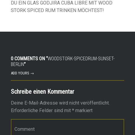
DU EIN GLAS GODJIRA CUBA LIBRE MIT WOOD
STORK SPICED RUM TRINKEN MÖCHTEST!
0 COMMENTS ON “
WOODSTORK-SPICEDRUM-SUNSET-
BERLIN
”
ADD YOURS →
Schreibe einen Kommentar
Deine E-Mail-Adresse wird nicht veröffentlicht.
Erforderliche Felder sind mit
*
markiert
Kommentar
*