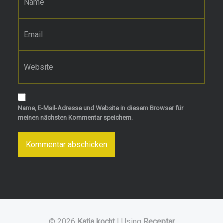
E-Mail-Adresse
*
Website
Name, E-Mail-Adresse und Website in diesem Browser für
meinen nächsten Kommentar speichern.
© 2026
Katja kocht
|
Using
Receptar