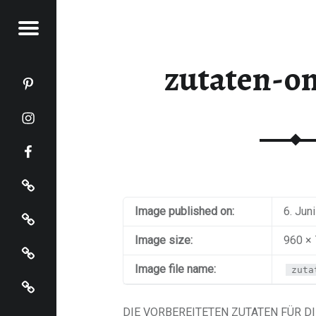
Menu
KOCHT
zutaten-o
Katja kocht auf Pinterest
Katja kocht auf Instagram
Katja kocht auf Facebook
Impressum
Datenschutz
Image published on:
6. Jun
Startseite
Image size:
960 ×
Image file name:
zuta
Katja kocht auf Bloglovin
DIE VORBEREITETEN ZUTATEN FÜR DI