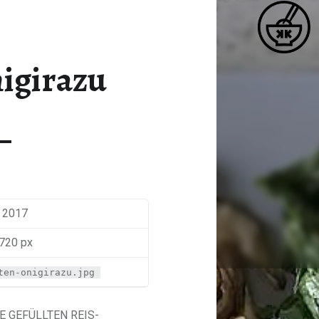
K
ZUTATEN-ONIGIRAZU – KATJA KOCHT
Matcha / Miso / Seetang
nigirazu
i 2017
 720 px
ten-onigirazu.jpg
E GEFÜLLTEN REIS-