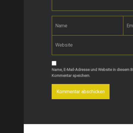
Name
*
E-Mail-Adresse
*
Website
Name, E-Mail-Adresse und Website in diesem B
Kommentar speichern.