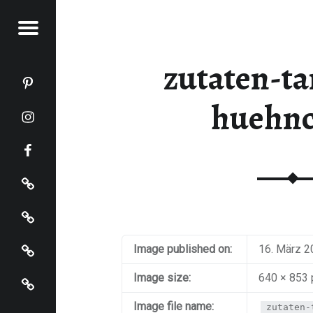
Menu
KOCHT
zutaten-t
Katja kocht auf Pinterest
Katja kocht auf Instagram
huehn
Katja kocht auf Facebook
Impressum
Datenschutz
Startseite
Image published on:
16. März 2
Katja kocht auf Bloglovin
Image size:
640 × 853 
Image file name:
zutaten-