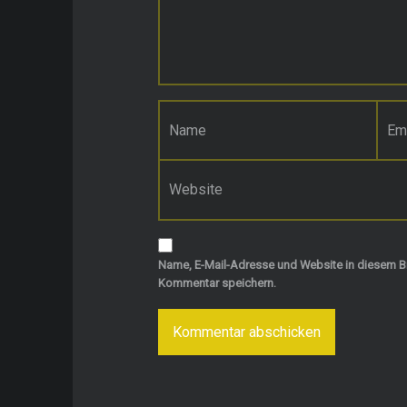
Name
*
E-Mail-Adresse
*
Website
Name, E-Mail-Adresse und Website in diesem B
Kommentar speichern.