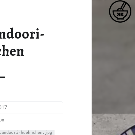
K
ZUTATEN-TANDOORI-HUEHNCHEN – KATJA KOCHT
Matcha / Miso / Seetang
andoori-
chen
017
px
tandoori-huehnchen.jpg