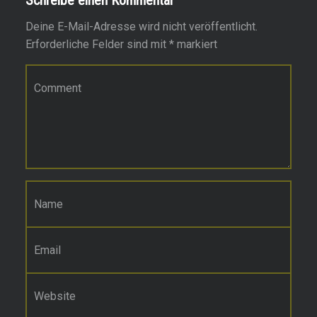
Schreibe einen Kommentar
Deine E-Mail-Adresse wird nicht veröffentlicht.
Erforderliche Felder sind mit
*
markiert
Kommentar
*
Name
*
E-Mail-Adresse
*
Website