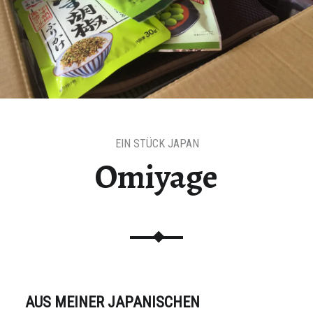
t auf Bloglovin
EIN STÜCK JAPAN
Omiyage
AUS MEINER JAPANISCHEN