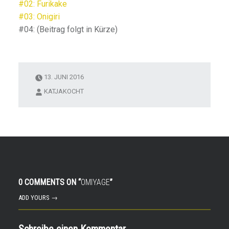
#02: Furikake
#03: Onigiri
#04: (Beitrag folgt in Kürze)
13. JUNI 2016
KATJAKOCHT
0 COMMENTS ON “
OMIYAGE
”
ADD YOURS →