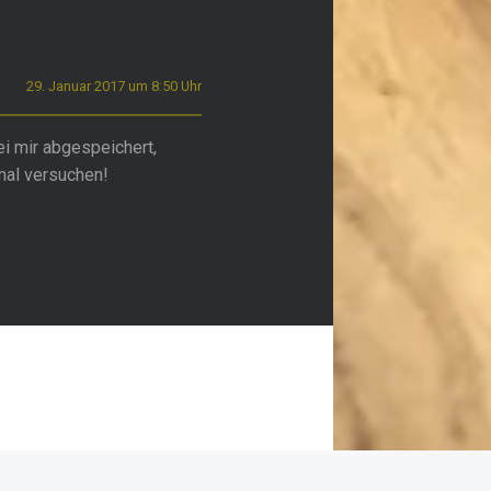
29. Januar 2017 um 8:50 Uhr
i mir abgespeichert,
mal versuchen!