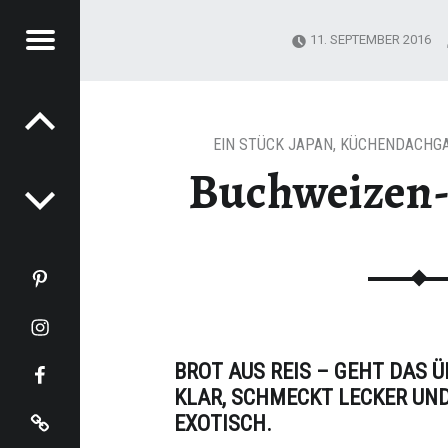
Menu
11. SEPTEMBER 2016
Post navigation
KOCHT
EIN STÜCK JAPAN
,
KÜCHENDACHG
Buchweizen-
Katja kocht auf Pinterest
Katja kocht auf Instagram
Katja kocht auf Facebook
BROT AUS REIS – GEHT DAS 
KLAR, SCHMECKT LECKER UND
Impressum
EXOTISCH.
Datenschutz