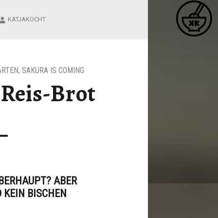
K
BUCHWEIZEN-REIS-BROT – KATJA KOCHT
KATJAKOCHT
Matcha / Miso / Seetang
ARTEN
,
SAKURA IS COMING
Reis-Brot
ÜBERHAUPT? ABER
 KEIN BISCHEN