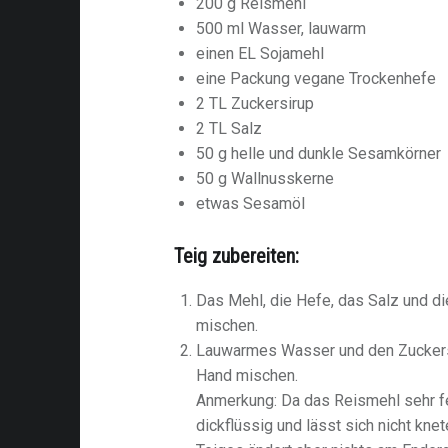
200 g Reismehl
500 ml Wasser, lauwarm
einen EL Sojamehl
eine Packung vegane Trockenhefe
2 TL Zuckersirup
2 TL Salz
50 g helle und dunkle Sesamkörner
50 g Wallnusskerne
etwas Sesamöl
Teig zubereiten:
Das Mehl, die Hefe, das Salz und d
mischen.
Lauwarmes Wasser und den Zuckersi
Hand mischen.
Anmerkung: Da das Reismehl sehr fei
dickflüssig und lässt sich nicht kne